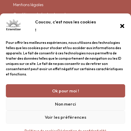
Mentions légales
Conditions générales de vente
Coucou, c'est nous les cookies
Politique de livraison
!
Politique de confidentialité
Pour offrir les meilleures expériences, nous utilisons des technologies
Plan de site
telles que les cookies pour stocker et/ou accéder aux informations des
appareils. Le fait de consentir à ces technologies nous permettra de
traiter des données telles que le comportement de navigation ou les ID
Garder contact
uniques sur ce site. Le fait de ne pas consentir ou de retirer son
consentement peut avoir un effet négatif sur certaines caractéristiques
et fonctions.
Nous rencontrer
Inscription à la newsletter
Ok pour moi !
Une question ?
© 2026 Atelier Ernestine Tous droits réservés.
Non merci
Voir les préférences
Nous contacter : bonjour@atelier-ernestine.fr • 06 31 88
Politique de cookies
Déclaration de confidentialité