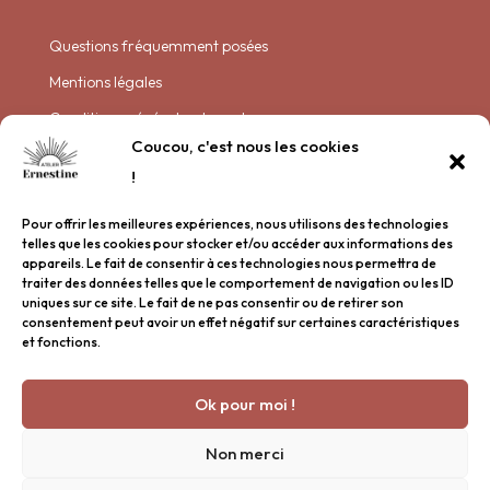
Questions fréquemment posées
Mentions légales
Conditions générales de vente
Coucou, c'est nous les cookies
Politique de livraison
!
Politique de confidentialité
Pour offrir les meilleures expériences, nous utilisons des technologies
Plan de site
telles que les cookies pour stocker et/ou accéder aux informations des
appareils. Le fait de consentir à ces technologies nous permettra de
traiter des données telles que le comportement de navigation ou les ID
Garder contact
uniques sur ce site. Le fait de ne pas consentir ou de retirer son
consentement peut avoir un effet négatif sur certaines caractéristiques
et fonctions.
Nous rencontrer
Inscription à la newsletter
Ok pour moi !
Une question ?
© 2026 Atelier Ernestine Tous droits réservés.
Non merci