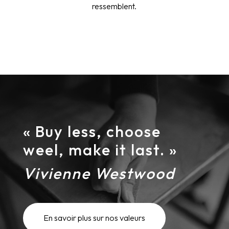
ressemblent.
« Buy less, choose
weel, make it last. »
Vivienne Westwood
En savoir plus sur nos valeurs