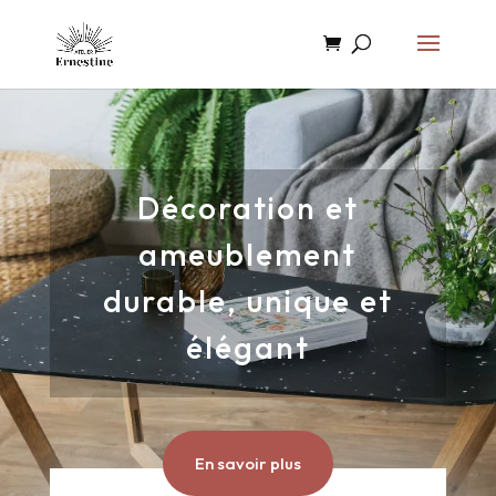
Décoration et
ameublement
durable, unique et
élégant
En savoir plus