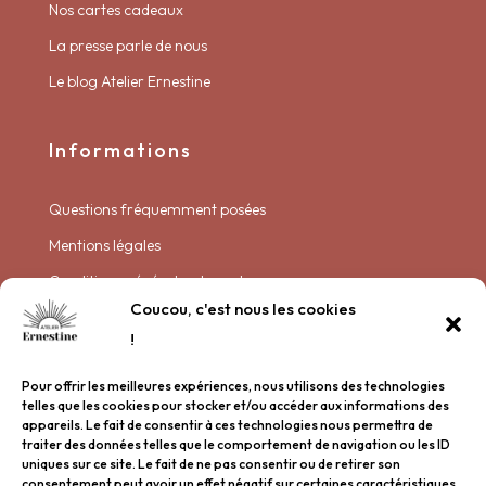
Nos cartes cadeaux
La presse parle de nous
Le blog Atelier Ernestine
Informations
Questions fréquemment posées
Mentions légales
Conditions générales de vente
Coucou, c'est nous les cookies
Politique de livraison
!
Politique de confidentialité
Pour offrir les meilleures expériences, nous utilisons des technologies
Plan de site
telles que les cookies pour stocker et/ou accéder aux informations des
appareils. Le fait de consentir à ces technologies nous permettra de
traiter des données telles que le comportement de navigation ou les ID
Garder contact
uniques sur ce site. Le fait de ne pas consentir ou de retirer son
consentement peut avoir un effet négatif sur certaines caractéristiques