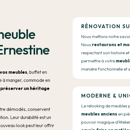
RÉNOVATION S
meuble
Nous mettons notre savoir
Ernestine
Nous
restaurons et mo
respectant son histoire et 
permettre à votre
meubl
manière fonctionnelle et 
 vos meubles
, buffet en
alle à manger, commode en
u
préserver un héritage
MODERNE & UN
Le relooking de meubles
être démodés, conservent
meubles anciens
en piè
ion. Leur durabilité est un
pouvoir magique d’Atelier
ouveau look peut leur offrir