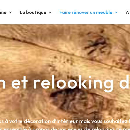
tine
La boutique
Faire rénover un meuble
A
 et relooking 
us à votre décoration d’intérieur mais vous souhaitez
s ensemble à propos de vos envies de relooking de me