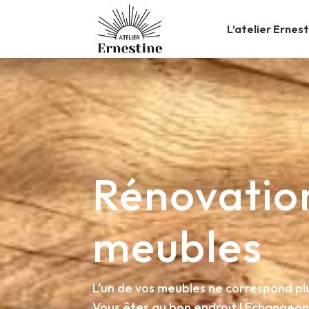
L’atelier Ernes
Rénovation
meubles
L’un de vos meubles ne correspond pl
Vous êtes au bon endroit ! Echangeon