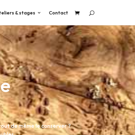
teliers & stages
Contact
de
 tout de même le conserver ?
ubles.