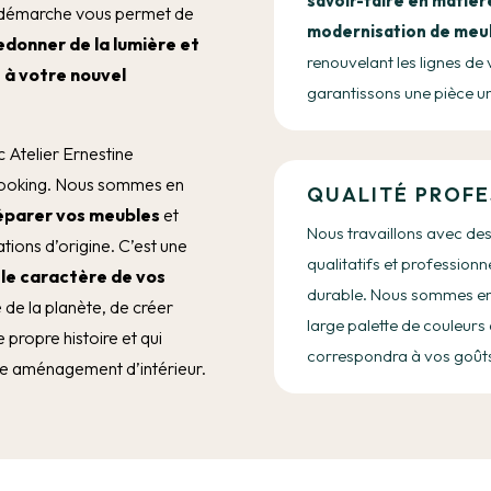
savoir-faire en matièr
e démarche vous permet de
modernisation de meu
edonner de la lumière et
renouvelant les lignes de
 à votre nouvel
garantissons une pièce un
Atelier Ernestine
elooking. Nous sommes en
QUALITÉ PROFE
réparer vos meubles
et
Nous travaillons avec de
tions d’origine. C’est une
qualitatifs et professionn
 le caractère de vos
durable. Nous sommes en
é de la planète, de créer
large palette de couleurs 
 propre histoire et qui
correspondra à vos goût
re aménagement d’intérieur.