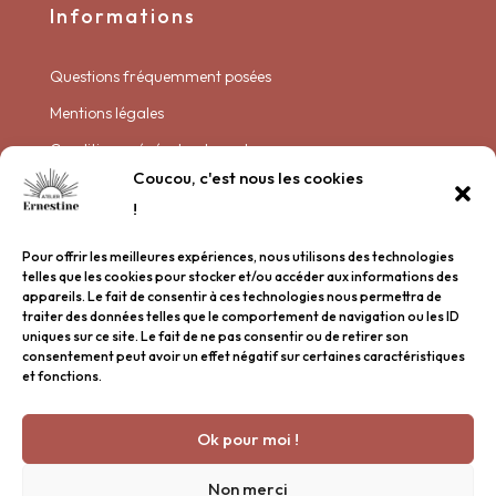
Informations
Questions fréquemment posées
Mentions légales
Conditions générales de vente
Coucou, c'est nous les cookies
Politique de livraison
!
Politique de confidentialité
Pour offrir les meilleures expériences, nous utilisons des technologies
Plan de site
telles que les cookies pour stocker et/ou accéder aux informations des
appareils. Le fait de consentir à ces technologies nous permettra de
traiter des données telles que le comportement de navigation ou les ID
Garder contact
uniques sur ce site. Le fait de ne pas consentir ou de retirer son
consentement peut avoir un effet négatif sur certaines caractéristiques
et fonctions.
Nous rencontrer
Inscription à la newsletter
Ok pour moi !
Une question ?
© 2026 Atelier Ernestine Tous droits réservés.
Non merci