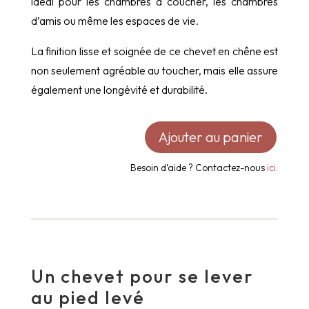
idéal pour les chambres à coucher, les chambres
d’amis ou même les espaces de vie.
La finition lisse et soignée de ce chevet en chêne est
non seulement agréable au toucher, mais elle assure
également une longévité et durabilité.
Ajouter au panier
quantité
de
Besoin d’aide ? Contactez-nous
ici.
Chevet
en
bois
Un chevet pour se lever
au pied levé