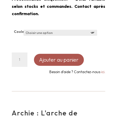
selon stocks et commandes. Contact après
confirmation.
Couleur
quantité
Ajouter au panier
de
Décoration
Besoin d’aide ? Contactez-nous
ici.
murale
arche
en
bois
recyclée
Archie : L'arche de
-