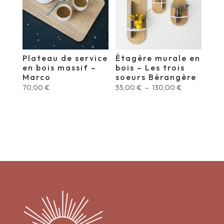
Plateau de service
Étagère murale en
en bois massif –
bois – Les trois
Marco
soeurs Bérangère
Plage
70,00
€
55,00
€
–
130,00
€
de
prix :
55,00 €
à
130,00 €