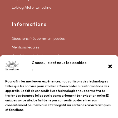
Le blog Atelier Ernestine
Informations
Questions fréquemment posées
Mentions légales
Conditions générales de vente
Coucou, c'est nous les cookies
Politique de livraison
!
Politique de confidentialité
Pour offrir les meilleures expériences, nous utilisons des technologies
Plan de site
telles que les cookies pour stocker et/ou accéder aux informations des
appareils. Le fait de consentir à ces technologies nous permettra de
traiter des données telles que le comportement de navigation ou les ID
Garder contact
uniques sur ce site. Le fait de ne pas consentir ou de retirer son
consentement peut avoir un effet négatif sur certaines caractéristiques
et fonctions.
Nous rencontrer