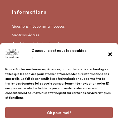
Informations
Questions fréquemment posées
Mentions légales
Conditions générales de vente
Coucou, c'est nous les cookies
Politique de livraison
!
Politique de confidentialité
Pour offrir les meilleures expériences, nous utilisons des technologies
Plan de site
telles que les cookies pour stocker et/ou accéder aux informations des
appareils. Le fait de consentir à ces technologies nous permettra de
traiter des données telles que le comportement de navigation ou les ID
Garder contact
uniques sur ce site. Le fait de ne pas consentir ou de retirer son
consentement peut avoir un effet négatif sur certaines caractéristiques
et fonctions.
Nous rencontrer
Inscription à la newsletter
Ok pour moi !