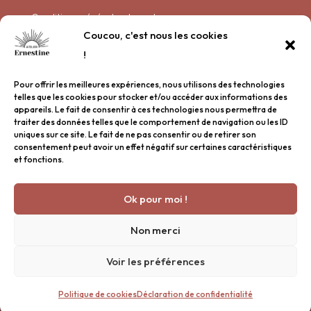
Conditions générales de vente
Coucou, c'est nous les cookies
Politique de livraison
!
Politique de confidentialité
Pour offrir les meilleures expériences, nous utilisons des technologies
Plan de site
telles que les cookies pour stocker et/ou accéder aux informations des
appareils. Le fait de consentir à ces technologies nous permettra de
traiter des données telles que le comportement de navigation ou les ID
Garder contact
uniques sur ce site. Le fait de ne pas consentir ou de retirer son
consentement peut avoir un effet négatif sur certaines caractéristiques
et fonctions.
Nous rencontrer
Inscription à la newsletter
Ok pour moi !
Une question ?
© 2026 Atelier Ernestine Tous droits réservés.
Non merci
Voir les préférences
Nous contacter : bonjour@atelier-ernestine.fr • 06 31 88
Politique de cookies
Déclaration de confidentialité
93 15 • 108 Avenue de la Gare 29900 Concarneau