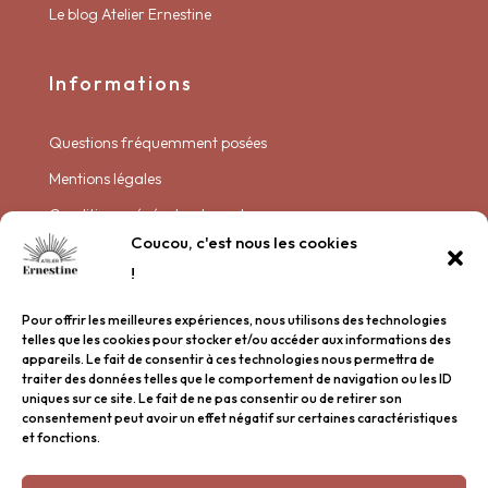
Le blog Atelier Ernestine
Informations
Questions fréquemment posées
Mentions légales
Conditions générales de vente
Coucou, c'est nous les cookies
Politique de livraison
!
Politique de confidentialité
Pour offrir les meilleures expériences, nous utilisons des technologies
Plan de site
telles que les cookies pour stocker et/ou accéder aux informations des
appareils. Le fait de consentir à ces technologies nous permettra de
traiter des données telles que le comportement de navigation ou les ID
Garder contact
uniques sur ce site. Le fait de ne pas consentir ou de retirer son
consentement peut avoir un effet négatif sur certaines caractéristiques
et fonctions.
Nous rencontrer
Inscription à la newsletter