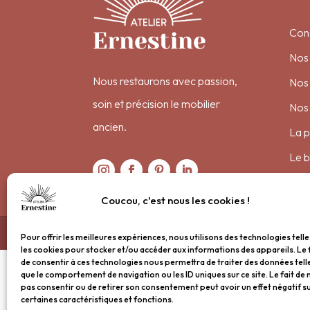
Conc
Nos 
Nous restaurons avec passion,
Nos 
soin et précision le mobilier
Nos
ancien.
La p
Le b
Coucou, c'est nous les cookies !
Nous contacter : bon
Pour offrir les meilleures expériences, nous utilisons des technologies tell
les cookies pour stocker et/ou accéder aux informations des appareils. Le 
de consentir à ces technologies nous permettra de traiter des données tell
que le comportement de navigation ou les ID uniques sur ce site. Le fait de 
pas consentir ou de retirer son consentement peut avoir un effet négatif s
certaines caractéristiques et fonctions.