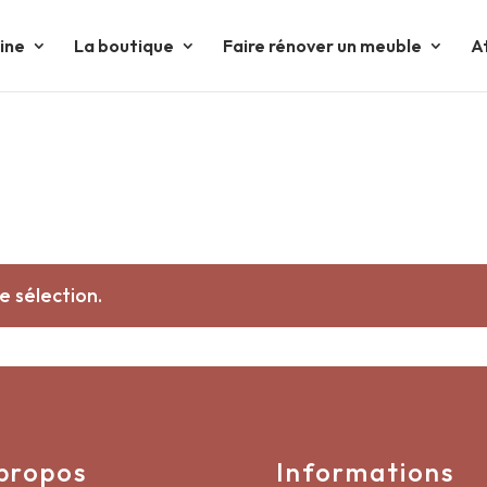
tine
La boutique
Faire rénover un meuble
A
e sélection.
propos
Informations