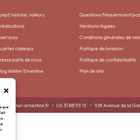
ept, histoire, valeurs
Questions fréquemment po
réalisations
Mentions légales
services
Conditions générales de ven
 cartes cadeaux
Politique de livraison
resse parle de nous
Politique de confidentialité
log Atelier Ernestine
Plan de site
jour@atelier-ernestine.fr • 06 31 88 93 15 • 108 Avenue de la 
es que
fait
es
ne
ur