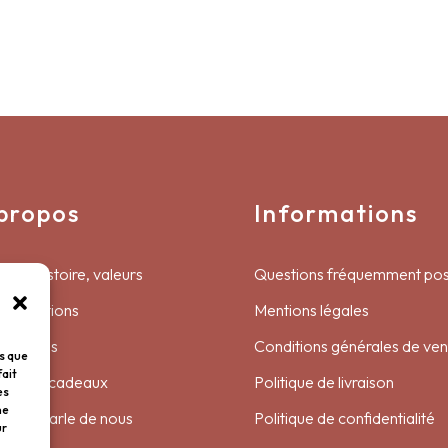
propos
Informations
ept, histoire, valeurs
Questions fréquemment po
réalisations
Mentions légales
services
Conditions générales de ven
es que
fait
 cartes cadeaux
Politique de livraison
es
ne
resse parle de nous
Politique de confidentialité
ur