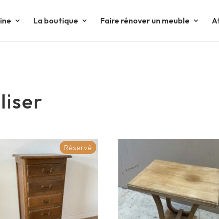
tine
La boutique
Faire rénover un meuble
A
liser
Réservé