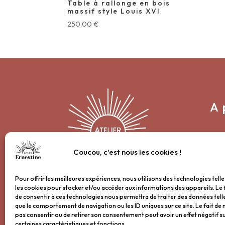
Table à rallonge en bois
massif style Louis XVI
250,00
€
A 
Conc
Coucou, c'est nous les cookies !
Nos 
Nous restaurons avec passion,
Nos 
Pour offrir les meilleures expériences, nous utilisons des technologies tell
les cookies pour stocker et/ou accéder aux informations des appareils. Le 
soin et précision le mobilier
Nos
de consentir à ces technologies nous permettra de traiter des données tell
ancien.
que le comportement de navigation ou les ID uniques sur ce site. Le fait de 
La p
pas consentir ou de retirer son consentement peut avoir un effet négatif s
certaines caractéristiques et fonctions.