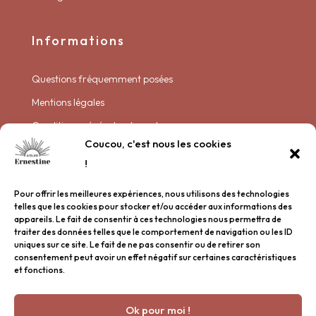
Informations
Questions fréquemment posées
Mentions légales
Conditions générales de vente
Coucou, c'est nous les cookies
Politique de livraison
!
Politique de confidentialité
Pour offrir les meilleures expériences, nous utilisons des technologies
Plan de site
telles que les cookies pour stocker et/ou accéder aux informations des
appareils. Le fait de consentir à ces technologies nous permettra de
traiter des données telles que le comportement de navigation ou les ID
Garder contact
uniques sur ce site. Le fait de ne pas consentir ou de retirer son
consentement peut avoir un effet négatif sur certaines caractéristiques
et fonctions.
Nous rencontrer
Inscription à la newsletter
Ok pour moi !